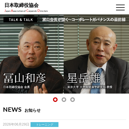
日本取締役協会
J
A
C
D
apan
ssociation of
orporate
irectors
NEWS
お知らせ
2026年06月29日
トレーニング