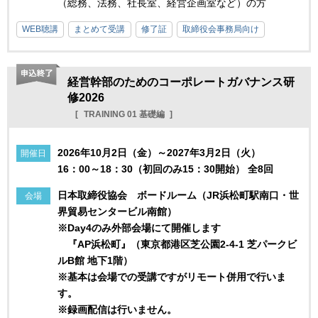
（総務、法務、社長室、経営企画室など）の方
WEB聴講
まとめて受講
修了証
取締役会事務局向け
経営幹部のためのコーポレートガバナンス研
修2026
TRAINING 01 基礎編
2026年10月2日（金）～2027年3月2日（火）
開催日
16：00～18：30（初回のみ15：30開始） 全8回
日本取締役協会 ボードルーム（JR浜松町駅南口・世
会場
界貿易センタービル南館）
※Day4のみ外部会場にて開催します
『AP浜松町』（東京都港区芝公園2-4-1 芝パークビ
ルB館 地下1階）
※基本は会場での受講ですがリモート併用で行いま
す。
※録画配信は行いません。