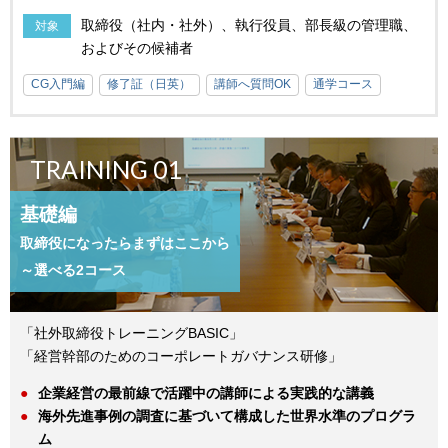
取締役（社内・社外）、執行役員、部長級の管理職、
対象
およびその候補者
CG入門編
修了証（日英）
講師へ質問OK
通学コース
TRAINING 01
基礎編
取締役になったらまずはここから
～選べる2コース
「社外取締役トレーニングBASIC」
「経営幹部のためのコーポレートガバナンス研修」
企業経営の最前線で活躍中の講師による実践的な講義
海外先進事例の調査に基づいて構成した世界水準のプログラ
ム