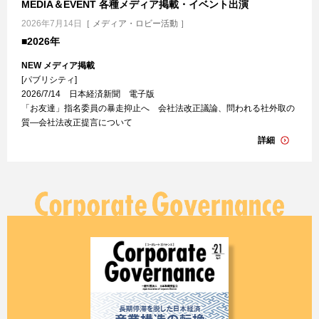
MEDIA＆EVENT 各種メディア掲載・イベント出演
2026年7月14日
［ メディア・ロビー活動 ］
■2026年
NEW メディア掲載
[パブリシティ]
2026/7/14
日本経済新聞 電子版
「お友達」指名委員の暴走抑止へ 会社法改正議論、問われる社外取の
質―会社法改正提言について
詳細