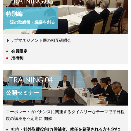
TRAINING 03
特別編
一流の取締役・議長を創る
トップマネジメント層の相互研鑽会
会員限定
招待制
TRAINING 04
公開セミナー
コーポレートガバナンスに関連するタイムリーなテーマで半日程
度の講座を不定期に 開催
社内・社外取締役向け(候補者、就任を希望される方も含む)