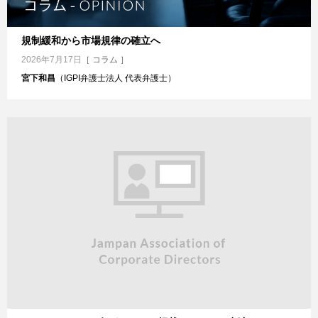
規制緩和から市場規律の確立へ
2026年7月17日
［ コラム ］
宮下和昌
（IGPI弁護士法人 代表弁護士）