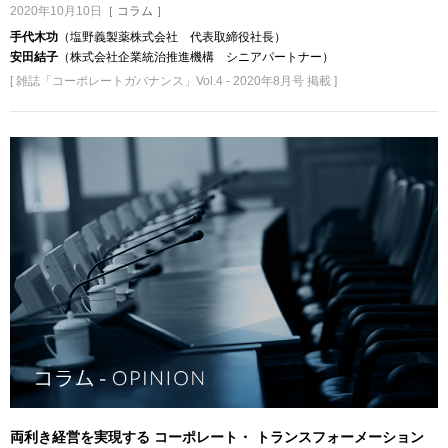
2020年10月10日
［ コラム ］
手代木功
（塩野義製薬株式会社 代表取締役社長）
安田結子
（株式会社企業統治推進機構 シニアパートナー）
[ 雑誌「コーポレートガバナンス」Vol.4 - 2020年8月号 掲載 ]
両利き経営を実現する コーポレート・ トランスフォーメーション