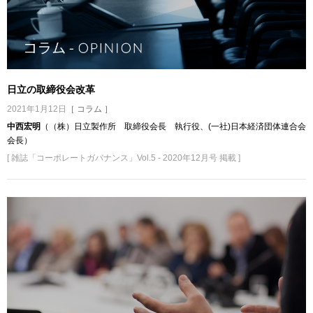
日立の取締役会改革
2021年1月12日
［ コラム ］
中西宏明
（（株）日立製作所 取締役会長 執行役、(一社)日本経済団体連合会
会長）
[ 雑誌「コーポレートガバナンス」Vol.5 - 2020年12月号 掲載 ]