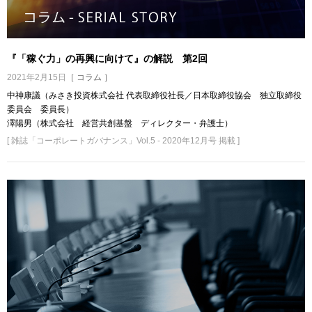
『「稼ぐ力」の再興に向けて』の解説 第2回
2021年2月15日
［ コラム ］
中神康議（みさき投資株式会社 代表取締役社長／日本取締役協会 独立取締役
委員会 委員長）
澤陽男（株式会社 経営共創基盤 ディレクター・弁護士）
[ 雑誌「コーポレートガバナンス」Vol.5 - 2020年12月号 掲載 ]