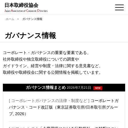
日本取締役協会
J
A
C
D
apan
ssociation of
orporate
irectors
ホーム
>
ガバナンス情報
ガバナンス情報
コーポレート・ガバナンスの重要な要素である、
社外取締役や独立取締役についての調査や
ガイドライン、経営や制度・法律に関する意見書など、
取締役や取締役会に関する公開情報を掲載しています。
ガバナンス情報まとめ
2026年7月21日
NEW
[ コーポレートガバナンスの法律・制度など ]
コーポレートガ
バナンス・コード改訂版（東京証券取引所/日本取引所グルー
プ, 2026）