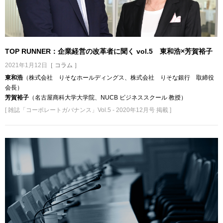
TOP RUNNER：企業経営の改革者に聞く vol.5 東和浩×芳賀裕子
2021年1月12日
［ コラム ］
東和浩
（株式会社 りそなホールディングス、株式会社 りそな銀行 取締役
会長）
芳賀裕子
（名古屋商科大学大学院、NUCB ビジネススクール 教授）
[ 雑誌「コーポレートガバナンス」Vol.5 - 2020年12月号 掲載 ]