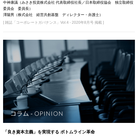
中神康議（みさき投資株式会社 代表取締役社長／日本取締役協会 独立取締役
委員会 委員長）
澤陽男（株式会社 経営共創基盤 ディレクター・弁護士）
[ 雑誌「コーポレートガバナンス」Vol.4 - 2020年8月号 掲載 ]
「良き資本主義」を実現する ボトムライン革命