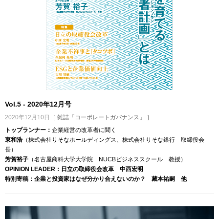
Vol.5 - 2020年12月号
2020年12月10日
［ 雑誌「コーポレートガバナンス」 ］
トップランナー：
企業経営の改革者に聞く
東和浩
（株式会社りそなホールディングス、株式会社りそな銀行 取締役会
長）
芳賀裕子
（名古屋商科大学大学院 NUCBビジネススクール 教授）
OPINION LEADER：日立の取締役会改革 中西宏明
特別寄稿：企業と投資家はなぜ分かり合えないのか？ 藏本祐嗣 他