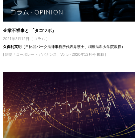
企業不祥事と 「タコツボ」
2021年3月12日
［ コラム ］
久保利英明
（日比谷パーク法律事務所代表弁護士、桐蔭法科大学院教授）
[ 雑誌「コーポレートガバナンス」Vol.5 - 2020年12月号 掲載 ]