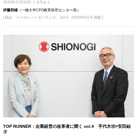
2020年11月10日
［ コラム ］
伊藤邦雄
（一橋大学CFO教育研究センター長）
[ 雑誌「コーポレートガバナンス」Vol.4 - 2020年8月号 掲載 ]
TOP RUNNER：企業経営の改革者に聞く vol.4 手代木功×安田結
子