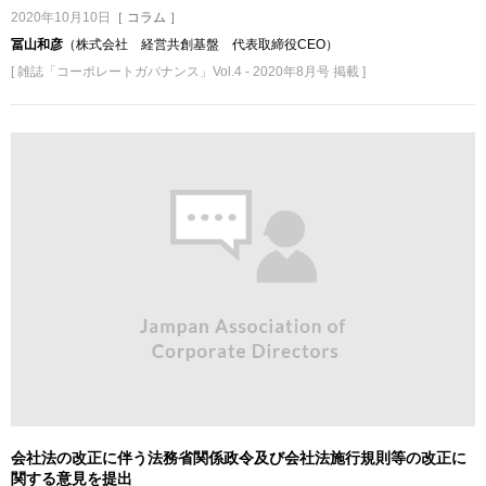
2020年10月10日
［ コラム ］
冨山和彦
（株式会社 経営共創基盤 代表取締役CEO）
[ 雑誌「コーポレートガバナンス」Vol.4 - 2020年8月号 掲載 ]
会社法の改正に伴う法務省関係政令及び会社法施行規則等の改正に
関する意見を提出